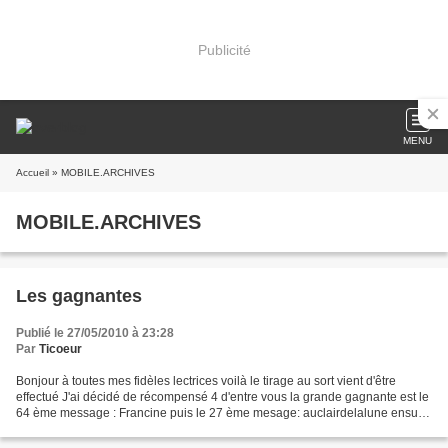
Publicité
MENU
Accueil
» MOBILE.ARCHIVES
MOBILE.ARCHIVES
Les gagnantes
Publié le 27/05/2010 à 23:28
Par
Ticoeur
Bonjour à toutes mes fidèles lectrices voilà le tirage au sort vient d'être
effectué J'ai décidé de récompensé 4 d'entre vous la grande gagnante est le
64 ème message : Francine puis le 27 ème mesage: auclairdelalune ensuite
le 35 ème message: Régine...