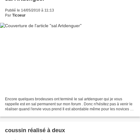
Publié le 14/05/2010 à 11:13
Par
Ticoeur
Encore quelques brodeuses ont terminé le sal artdenguer qui je vous
rappelle est en sal permanent sur mon forum . Donc n'hésitez pas à venir le
réaliser quand l'envie vous prend Il est abordable même pour les novices en
hardanger vu qu'un pas-à-pas est...
coussin réalisé à deux