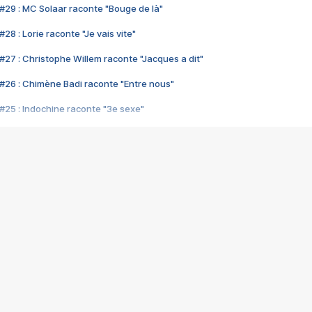
#29 : MC Solaar raconte "Bouge de là"
28 : Lorie raconte "Je vais vite"
#27 : Christophe Willem raconte "Jacques a dit"
#26 : Chimène Badi raconte "Entre nous"
#25 : Indochine raconte "3e sexe"
#24 : Zaho raconte "C'est chelou"
#23 : Patrick Bruel raconte "Au café des délices"
#22 : Kyo raconte "Le chemin"
#21 : Nolwenn Leroy raconte "Cassé"
#20 : Patrick Hernandez raconte "Born to be alive"
#19 : Lorie raconte "Près de moi"
#18 : Michael Jones raconte "A nos actes manqués" (avec Jean-Jacque
#17 : Khaled raconte "Aïcha"