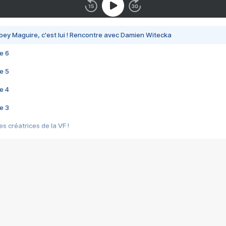
bey Maguire, c'est lui ! Rencontre avec Damien Witecka
e 6
e 5
e 4
e 3
s créatrices de la VF !
e 2
e 1
e Mektoub My Love arrive enfin ! Rencontre avec Shaïn Boumedine et Sal
i : après Toni en famille
elle réalise le bouleversant Dites lui que je l'aime