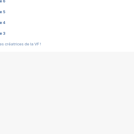
e 6
e 5
e 4
e 3
s créatrices de la VF !
e 2
e 1
e Mektoub My Love arrive enfin ! Rencontre avec Shaïn Boumedine et Sal
i : après Toni en famille
elle réalise le bouleversant Dites lui que je l'aime
ais ! Rencontre autour de Vie privée de Rebecca Zlotowski
 de Marguerite, Grave... Rencontre avec Ella Rumpf
 Les Rêveurs, un film intime sur la santé mentale