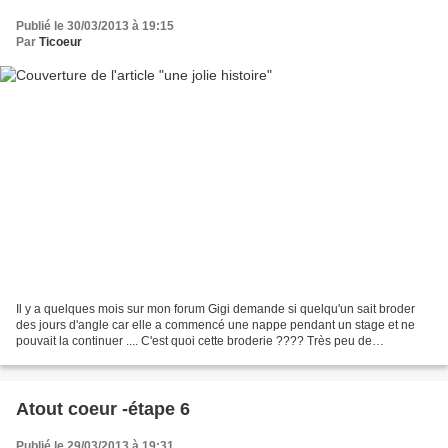
Publié le 30/03/2013 à 19:15
Par
Ticoeur
Il y a quelques mois sur mon forum Gigi demande si quelqu'un sait broder
des jours d'angle car elle a commencé une nappe pendant un stage et ne
pouvait la continuer .... C'est quoi cette broderie ???? Très peu de
personnes connaissent ... Et puis depuis...
Atout coeur -étape 6
Publié le 29/03/2013 à 19:31