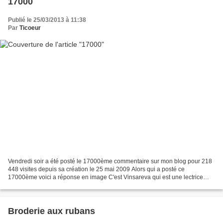
17000
Publié le 25/03/2013 à 11:38
Par
Ticoeur
Vendredi soir a été posté le 17000ème commentaire sur mon blog pour 218
448 visites depuis sa création le 25 mai 2009 Alors qui a posté ce
17000ème voici a réponse en image C'est Vinsareva qui est une lectrice
régulière Alors ma belle envoie moi par mail...
Broderie aux rubans