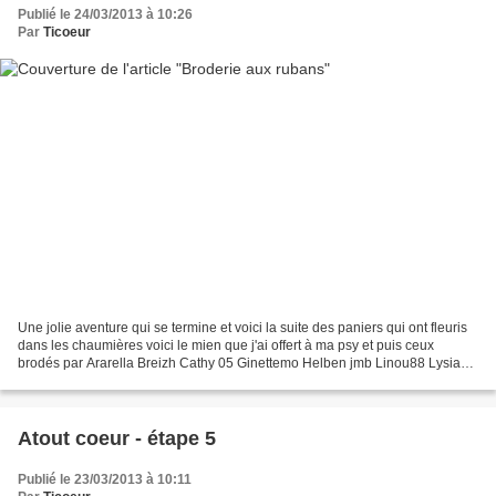
Publié le 24/03/2013 à 10:26
Par
Ticoeur
Une jolie aventure qui se termine et voici la suite des paniers qui ont fleuris
dans les chaumières voici le mien que j'ai offert à ma psy et puis ceux
brodés par Ararella Breizh Cathy 05 Ginettemo Helben jmb Linou88 Lysiane
Mamy 17 Mimi 68 Reinette Et...
Atout coeur - étape 5
Publié le 23/03/2013 à 10:11