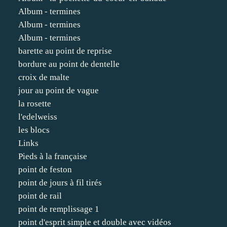
Album - termines
Album - termines
Album - termines
barette au point de reprise
bordure au point de dentelle
croix de malte
jour au point de vague
la rosette
l'edelweiss
les blocs
Links
Pieds à la française
point de feston
point de jours à fil tirés
point de rail
point de remplissage 1
point d'esprit simple et double avec vidéos