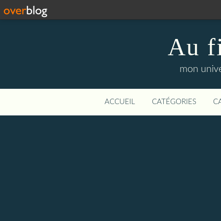
Au f
mon unive
ACCUEIL
CATÉGORIES
C