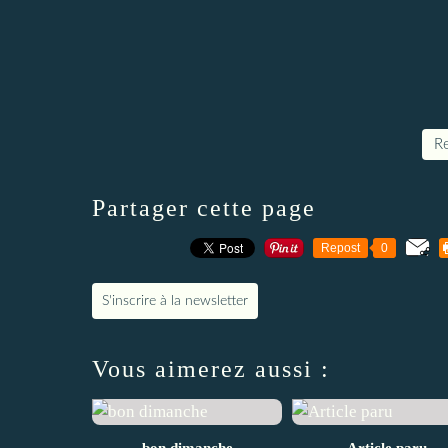
Re
Partager cette page
Repost
0
S'inscrire à la newsletter
Vous aimerez aussi :
bon dimanche
Article paru