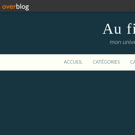
Au f
mon unive
ACCUEIL
CATÉGORIES
C