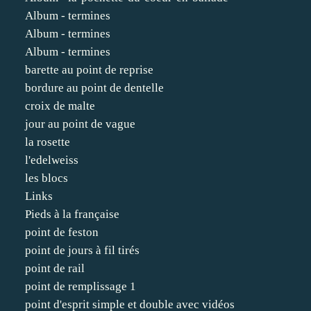
Album - termines
Album - termines
Album - termines
barette au point de reprise
bordure au point de dentelle
croix de malte
jour au point de vague
la rosette
l'edelweiss
les blocs
Links
Pieds à la française
point de feston
point de jours à fil tirés
point de rail
point de remplissage 1
point d'esprit simple et double avec vidéos