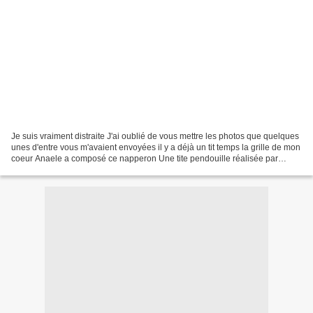
Je suis vraiment distraite J'ai oublié de vous mettre les photos que quelques
unes d'entre vous m'avaient envoyées il y a déjà un tit temps la grille de mon
coeur Anaele a composé ce napperon Une tite pendouille réalisée par
Apolysse Une autre faite Prunette...