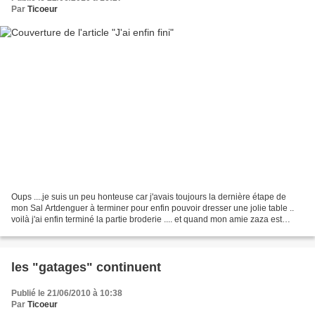
Par
Ticoeur
Oups ....je suis un peu honteuse car j'avais toujours la dernière étape de
mon Sal Artdenguer à terminer pour enfin pouvoir dresser une jolie table ..
voilà j'ai enfin terminé la partie broderie .... et quand mon amie zaza est
venue j'ai mis mes 2 chemins...
les "gatages" continuent
Publié le 21/06/2010 à 10:38
Par
Ticoeur