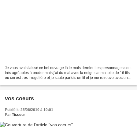
Je vous avais laissé ce bel ouvrage là le mois dernier Les personnages sont
très agréables à broder mais j'ai du mal avec la neige car ma toile de 16 fils
eu cm est très irrégulière et je saute parfois un fil et je me retrouve avec un
décalage donc je...
vos coeurs
Publié le 25/06/2010 à 10:01
Par
Ticoeur