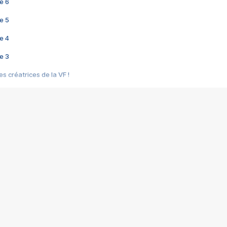
e 6
e 5
e 4
e 3
s créatrices de la VF !
e 2
e 1
e Mektoub My Love arrive enfin ! Rencontre avec Shaïn Boumedine et Sal
i : après Toni en famille
elle réalise le bouleversant Dites lui que je l'aime
ais ! Rencontre autour de Vie privée de Rebecca Zlotowski
 de Marguerite, Grave... Rencontre avec Ella Rumpf
 Les Rêveurs, un film intime sur la santé mentale