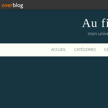
Au f
mon unive
ACCUEIL
CATÉGORIES
C