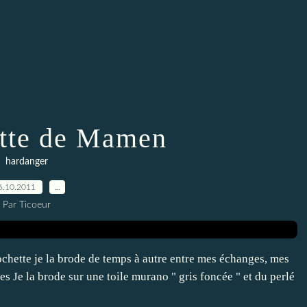
tte de Mamen
hardanger
6.10.2011
…
Par Ticoeur
ochette je la brode de temps à autre entre mes échanges, mes
cées Je la brode sur une toile murano " gris foncée " et du perlé