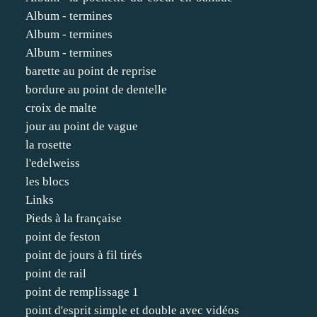
Album - termines
Album - termines
Album - termines
barette au point de reprise
bordure au point de dentelle
croix de malte
jour au point de vague
la rosette
l'edelweiss
les blocs
Links
Pieds à la française
point de feston
point de jours à fil tirés
point de rail
point de remplissage 1
point d'esprit simple et double avec vidéos