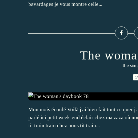
bavardages je vous montre celle...
The woman
the sim
1
Mon mois écoulé Voilà j'ai bien fait tout ce quer j'
parlé ici petit week-end éclair chez ma zaza où 
tit train train chez nous tit train...