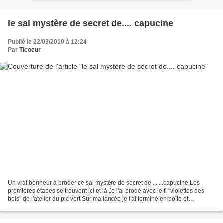
le sal mystère de secret de.... capucine
Publié le 22/03/2010 à 12:24
Par
Ticoeur
Un vrai bonheur à broder ce sal mystère de secret de .......capucine Les
premières étapes se trouvent ici et là Je l'ai brodé avec le fi "violettes des
bois" de l'atelier du pic vert Sur ma lancée je l'ai terminé en boîte et
remarquez que j'ai utilisé...