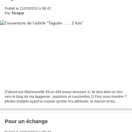
Publié le 21/03/2010 à 08:47
Par
Ticoeur
D'abord par Mamounette 48 un défi assez amusant 1) Je dois faire un lien
vers le blog de ma taggeuse : passions et coccinelles 2) Puis vous montrer 7
photos d'objets ayant la couleur qu'elle m'a attribuée, le marron et les
expliquer 3) Puis choisir 7...
Pour un échange