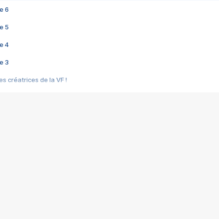
e 6
e 5
e 4
e 3
s créatrices de la VF !
e 2
e 1
e Mektoub My Love arrive enfin ! Rencontre avec Shaïn Boumedine et Sal
i : après Toni en famille
elle réalise le bouleversant Dites lui que je l'aime
ais ! Rencontre autour de Vie privée de Rebecca Zlotowski
 de Marguerite, Grave... Rencontre avec Ella Rumpf