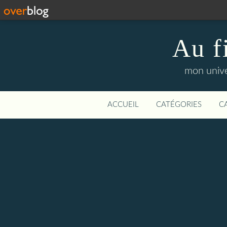
Au f
mon unive
ACCUEIL
CATÉGORIES
C