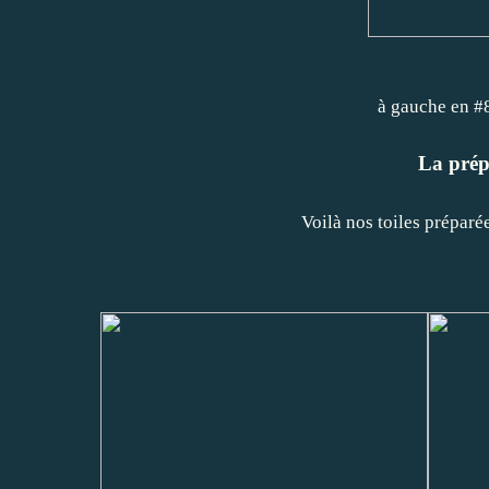
à gauche e
La prépa
Voilà nos toiles prépar