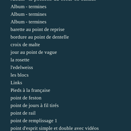
Album - termines
Album - termines
Album - termines
barette au point de reprise
bordure au point de dentelle
croix de malte
jour au point de vague
la rosette
l'edelweiss
les blocs
Links
Pieds à la française
point de feston
point de jours à fil tirés
point de rail
point de remplissage 1
point d'esprit simple et double avec vidéos