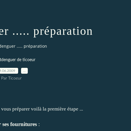
r ..... préparation
denguer ..... préparation
tdenguer de ticoeur
9.06.2009
…
Par Ticoeur
 vous préparer voilà la première étape ...
 ses fournitures
: