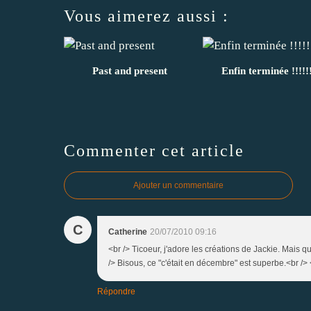
Vous aimerez aussi :
Past and present
Enfin terminée !!!!!
Commenter cet article
Ajouter un commentaire
C
Catherine
20/07/2010 09:16
<br /> Ticoeur, j'adore les créations de Jackie. Mais
/> Bisous, ce "c'était en décembre" est superbe.<br /> 
Répondre