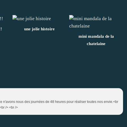
!!
une jolie histoire
mini mandala de la
chatelaine
 que n'avons nous des journées de 48 heures pour réaliser toutes nos envie.<br
<br /> <br />