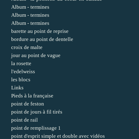
Album - termines
Album - termines
Album - termines
barette au point de reprise
bordure au point de dentelle
croix de malte
jour au point de vague
la rosette
l'edelweiss
les blocs
Links
Pieds à la française
point de feston
point de jours à fil tirés
point de rail
point de remplissage 1
point d'esprit simple et double avec vidéos