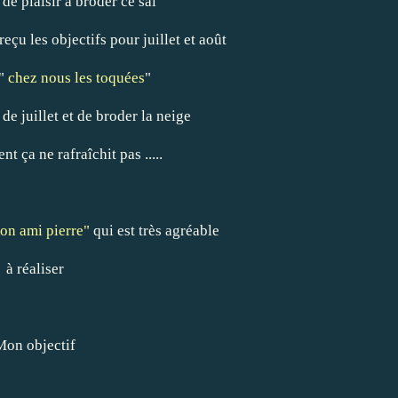
de plaisir à broder ce sal
eçu les objectifs pour juillet et août
 "
chez nous les toquées
"
 de juillet et de broder la neige
 ça ne rafraîchit pas .....
on ami pierre"
qui est très agréable
à réaliser
Mon objectif