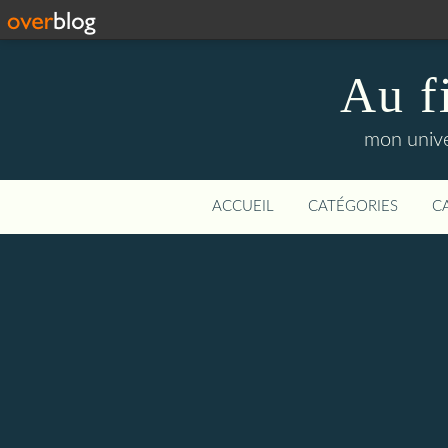
Au f
mon unive
ACCUEIL
CATÉGORIES
C