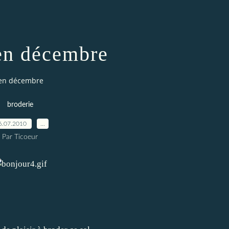
 en décembre
t en décembre
broderie
6.07.2010
…
Par Ticoeur