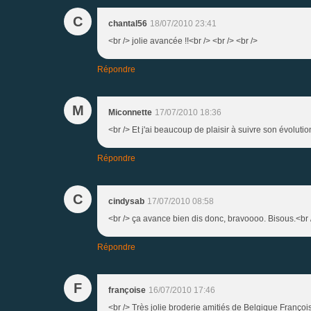
C
chantal56
18/07/2010 23:41
<br /> jolie avancée !!<br /> <br /> <br />
Répondre
M
Miconnette
17/07/2010 18:36
<br /> Et j'ai beaucoup de plaisir à suivre son évolutio
Répondre
C
cindysab
17/07/2010 08:58
<br /> ça avance bien dis donc, bravoooo. Bisous.<br /
Répondre
F
françoise
16/07/2010 17:46
<br /> Très jolie broderie amitiés de Belgique François