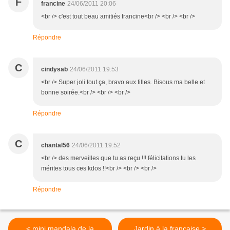
F
francine
24/06/2011 20:06
<br /> c'est tout beau amitiés francine<br /> <br /> <br />
Répondre
C
cindysab
24/06/2011 19:53
<br /> Super joli tout ça, bravo aux filles. Bisous ma belle et
bonne soirée.<br /> <br /> <br />
Répondre
C
chantal56
24/06/2011 19:52
<br /> des merveilles que tu as reçu !!! félicitations tu les
mérites tous ces kdos !!<br /> <br /> <br />
Répondre
< mini mandala de la
Jardin à la française >