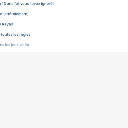
 a 13 ans (et vous l'avez ignoré)
e (littéralement)
im Rayan
 toutes les règles
s les jeux vidéo
us choquant de Rockstar ? - Le scandale BULLY
e plus moche de Steam
du RÊVE tourne au CAUCHEMAR
pendant 8 heures
it… à tort
umiliés par un jeu vidéo
ire - Final Fantasy 8
ti un empire - Age of Empires