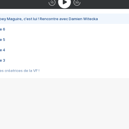
bey Maguire, c'est lui ! Rencontre avec Damien Witecka
e 6
e 5
e 4
e 3
s créatrices de la VF !
e 2
e 1
e Mektoub My Love arrive enfin ! Rencontre avec Shaïn Boumedine et Sal
i : après Toni en famille
elle réalise le bouleversant Dites lui que je l'aime