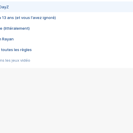
 DayZ
 a 13 ans (et vous l'avez ignoré)
e (littéralement)
im Rayan
 toutes les règles
s les jeux vidéo
us choquant de Rockstar ? - Le scandale BULLY
e plus moche de Steam
du RÊVE tourne au CAUCHEMAR
pendant 8 heures
it… à tort
umiliés par un jeu vidéo