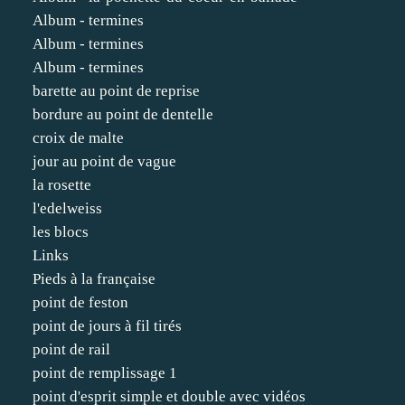
Album - termines
Album - termines
Album - termines
barette au point de reprise
bordure au point de dentelle
croix de malte
jour au point de vague
la rosette
l'edelweiss
les blocs
Links
Pieds à la française
point de feston
point de jours à fil tirés
point de rail
point de remplissage 1
point d'esprit simple et double avec vidéos