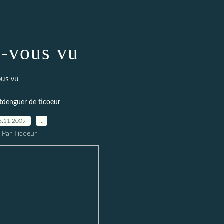
-vous vu
ous vu
tdenguer de ticoeur
6.11.2009
…
Par Ticoeur