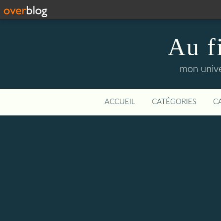
Au f
mon unive
ACCUEIL
CATÉGORIES
C