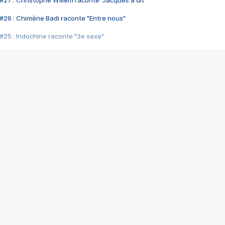
#27 : Christophe Willem raconte "Jacques a dit"
#26 : Chimène Badi raconte "Entre nous"
#25 : Indochine raconte "3e sexe"
#24 : Zaho raconte "C'est chelou"
#23 : Patrick Bruel raconte "Au café des délices"
#22 : Kyo raconte "Le chemin"
#21 : Nolwenn Leroy raconte "Cassé"
#20 : Patrick Hernandez raconte "Born to be alive"
#19 : Lorie raconte "Près de moi"
#18 : Michael Jones raconte "A nos actes manqués" (avec Jean-Jacque
#17 : Khaled raconte "Aïcha"
#16 : Corneille raconte "Parce qu'on vient de loin"
#15 : Indochine raconte "L'aventurier"