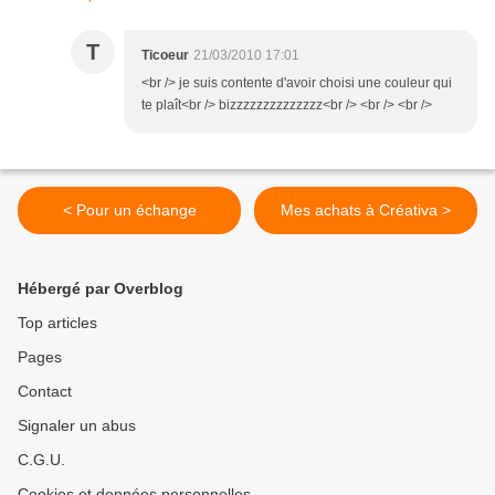
T
Ticoeur
21/03/2010 17:01
<br /> je suis contente d'avoir choisi une couleur qui
te plaît<br /> bizzzzzzzzzzzzzz<br /> <br /> <br />
< Pour un échange
Mes achats à Créativa >
Hébergé par Overblog
Top articles
Pages
Contact
Signaler un abus
C.G.U.
Cookies et données personnelles