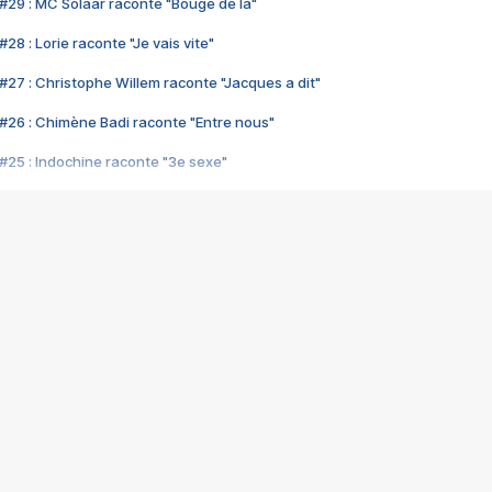
#29 : MC Solaar raconte "Bouge de là"
28 : Lorie raconte "Je vais vite"
#27 : Christophe Willem raconte "Jacques a dit"
#26 : Chimène Badi raconte "Entre nous"
#25 : Indochine raconte "3e sexe"
#24 : Zaho raconte "C'est chelou"
#23 : Patrick Bruel raconte "Au café des délices"
#22 : Kyo raconte "Le chemin"
#21 : Nolwenn Leroy raconte "Cassé"
#20 : Patrick Hernandez raconte "Born to be alive"
#19 : Lorie raconte "Près de moi"
#18 : Michael Jones raconte "A nos actes manqués" (avec Jean-Jacque
#17 : Khaled raconte "Aïcha"