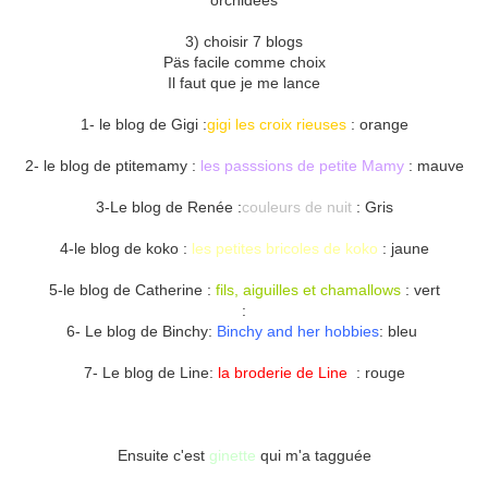
orchidées
3) choisir 7 blogs
Päs facile comme choix
Il faut que je me lance
1- le blog de Gigi :
gigi les croix rieuses
: orange
2- le blog de ptitemamy :
les passsions de petite Mamy
: mauve
3-Le blog de Renée :
couleurs de nuit
: Gris
4-le blog de koko :
les petites bricoles de koko
: jaune
5-le blog de Catherine :
fils, aiguilles et chamallows
: vert
:
6- Le blog de Binchy:
Binchy and her hobbies
: bleu
7- Le blog de Line:
la broderie de Line
: rouge
Ensuite c'est
ginette
qui m'a tagguée