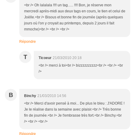
<br /> Oh lalalala !!!! un tag...... !!!! Bon, je réserve mon
mercredi après-midi aux deux tags en cours, le tien et celui de
Joëlle.<br /> Bisous et bonne fin de journée (après quelques
jours où l'on y croyait au printemps, depuis 2 jours il fait
mmoche)<br /> <br /> <br />
Répondre
T
Ticoeur
21/03/2010 20:18
<br /> merci à toi<br /> bizzzzzzzzzz<br /> <br /> <br
/>
B
Binchy
21/03/2010 14:56
<br /> Merci d'avoir pensé à moi... De plus le bleu : J'ADORE !
Je le réalise dans la semaine avec plaisir.<br /> Très bonne
fin de journée.<br /> Je t'embrasse très fort.<br /> Binchy.<br
/> <br /> <br />
Répondre