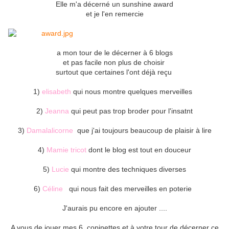
Elle m'a décerné un sunshine award
et je l'en remercie
a mon tour de le décerner à 6 blogs
et pas facile non plus de choisir
surtout que certaines l'ont déjà reçu
1)
elisabeth
qui nous montre quelques merveilles
2)
Jeanna
qui peut pas trop broder pour l'insatnt
3)
Damalalicorne
que j'ai toujours beaucoup de plaisir à lire
4)
Mamie tricot
dont le blog est tout en douceur
5)
Lucie
qui montre des techniques diverses
6)
Céline
qui nous fait des merveilles en poterie
J'aurais pu encore en ajouter ....
A vous de jouer mes 6 copinettes et à votre tour de décerner ce