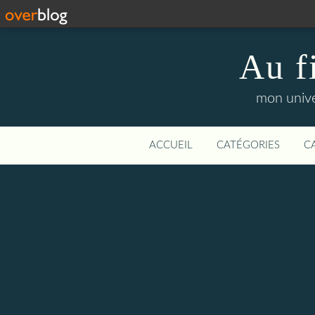
Au f
mon unive
ACCUEIL
CATÉGORIES
C