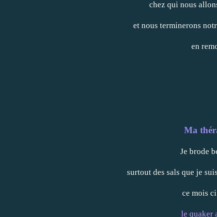
chez qui nous allon
et nous terminerons notr
en remo
Ma thér
Je brode b
surtout des sals que je sui
ce mois c
le quaker 