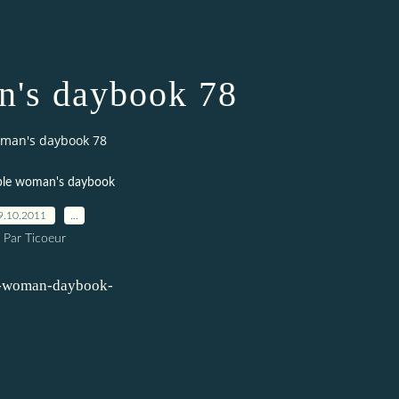
's daybook 78
man's daybook 78
ple woman's daybook
9.10.2011
…
Par Ticoeur