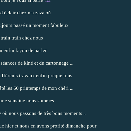
s dont je vous ai parlé
ici
d éclair chez ma zaza où
jours passé un moment fabuleux
t train train chez nous
ain enfin façon de parler
séances de kiné et du cartonnage ...
ifférents travaux enfin preque tous
é les 60 printemps de mon chéri ...
'une semaine nous sommes
 où nous passons de très bons moments ..
e hier et nous en avons profité dimanche pour