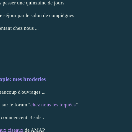
s passer une quinzaine de jours
e séjour par le
salon de compiègnes
ntant chez nous ...
apie: mes broderies
eaucoup d'ouvrages ...
s sur le forum "
chez nous les toquées
"
i commencent 3 sals :
aux ciseaux
de AMAP