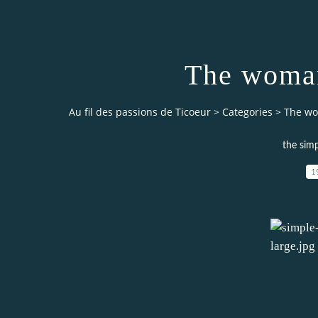
The woman
Au fil des passions de Ticoeur
>
Categories
>
The wo
the sim
1