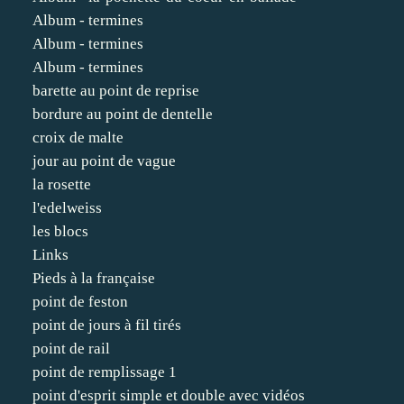
Album - termines
Album - termines
Album - termines
barette au point de reprise
bordure au point de dentelle
croix de malte
jour au point de vague
la rosette
l'edelweiss
les blocs
Links
Pieds à la française
point de feston
point de jours à fil tirés
point de rail
point de remplissage 1
point d'esprit simple et double avec vidéos