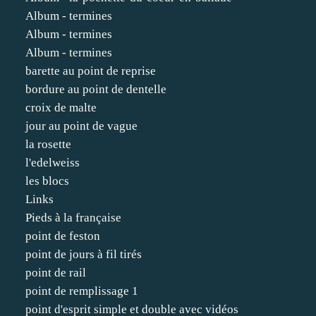
Album - termines
Album - termines
Album - termines
barette au point de reprise
bordure au point de dentelle
croix de malte
jour au point de vague
la rosette
l'edelweiss
les blocs
Links
Pieds à la française
point de feston
point de jours à fil tirés
point de rail
point de remplissage 1
point d'esprit simple et double avec vidéos