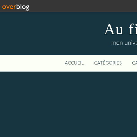
Au f
mon unive
ACCUEIL
CATÉGORIES
C