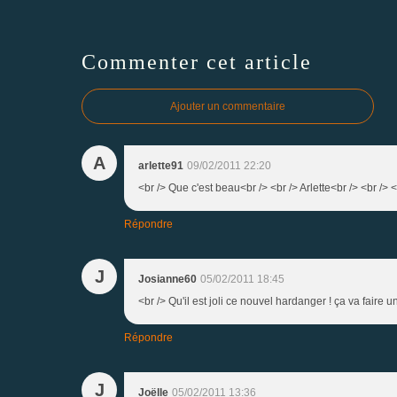
Commenter cet article
Ajouter un commentaire
A
arlette91
09/02/2011 22:20
<br /> Que c'est beau<br /> <br /> Arlette<br /> <br /> <
Répondre
J
Josianne60
05/02/2011 18:45
<br /> Qu'il est joli ce nouvel hardanger ! ça va faire 
Répondre
J
Joëlle
05/02/2011 13:36