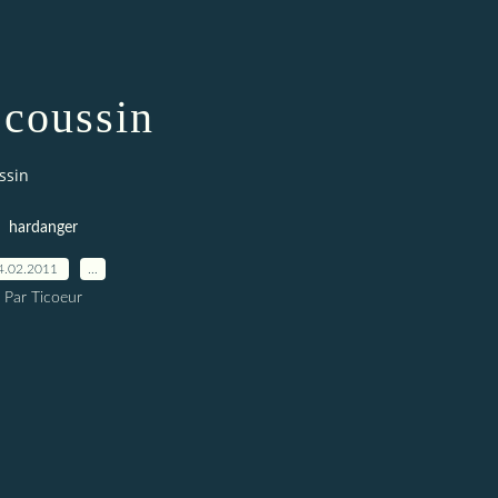
coussin
ssin
hardanger
4.02.2011
…
Par Ticoeur