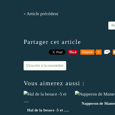
« Article précédent
Re
Partager cet article
Repost
0
S'inscrire à la newsletter
Vous aimerez aussi :
Napperon de Mame
Hal de la besace -5 et .....