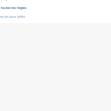
 toutes les règles
s les jeux vidéo
us choquant de Rockstar ? - Le scandale BULLY
e plus moche de Steam
du RÊVE tourne au CAUCHEMAR
pendant 8 heures
it… à tort
umiliés par un jeu vidéo
ire - Final Fantasy 8
ti un empire - Age of Empires
story DOFUS
tard, il crée l'un des pires jeux de tous les temps, MindsEye.