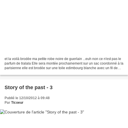
et la voilà brodée ma petite robe noire de guerlain ...euh non ce n'est pas le
parfum de tralala Elle sera montée prochainement sur un sac coordonné à la
parisienne elle est brodée sur une toile edimbourg blanche avec un fil de
soie noire de stef francis...
Story of the past - 3
Publié le 12/10/2012 à 09:48
Par
Ticoeur