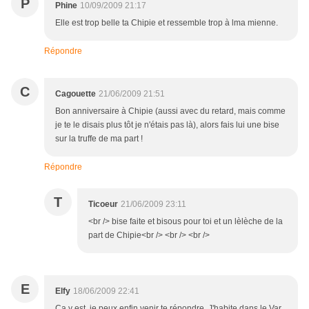
P
Phine
10/09/2009 21:17
Elle est trop belle ta Chipie et ressemble trop à lma mienne.
Répondre
C
Cagouette
21/06/2009 21:51
Bon anniversaire à Chipie (aussi avec du retard, mais comme
je te le disais plus tôt je n'étais pas là), alors fais lui une bise
sur la truffe de ma part !
Répondre
T
Ticoeur
21/06/2009 23:11
<br /> bise faite et bisous pour toi et un lèlèche de la
part de Chipie<br /> <br /> <br />
E
Elfy
18/06/2009 22:41
Ca y est, je peux enfin venir te répondre. J'habite dans le Var