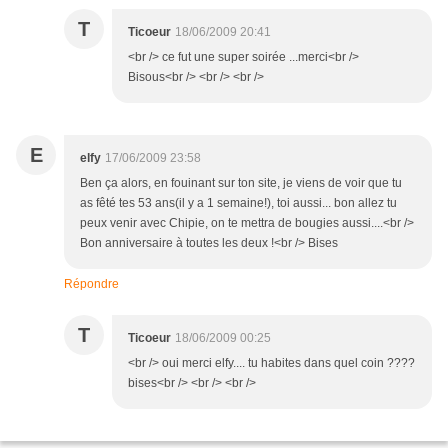
T
Ticoeur
18/06/2009 20:41
<br /> ce fut une super soirée ...merci<br />
Bisous<br /> <br /> <br />
E
elfy
17/06/2009 23:58
Ben ça alors, en fouinant sur ton site, je viens de voir que tu
as fêté tes 53 ans(il y a 1 semaine!), toi aussi... bon allez tu
peux venir avec Chipie, on te mettra de bougies aussi....<br />
Bon anniversaire à toutes les deux !<br /> Bises
Répondre
T
Ticoeur
18/06/2009 00:25
<br /> oui merci elfy.... tu habites dans quel coin ????
bises<br /> <br /> <br />