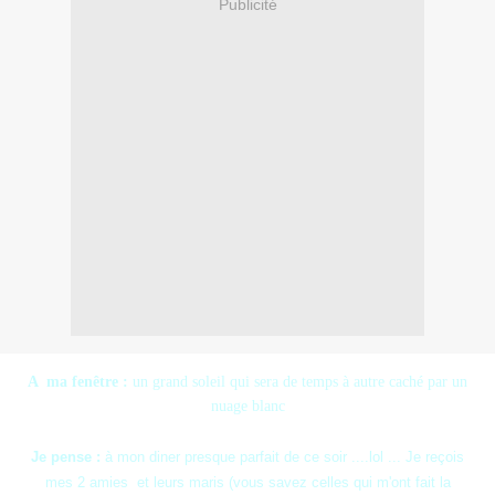
Publicité
A
ma fenêtre :
un grand soleil qui sera de temps à autre caché par un
nuage blanc
Je pense :
à mon diner presque parfait de ce soir ....lol ... Je reçois
mes 2 amies et leurs maris (vous savez celles qui m'ont fait la