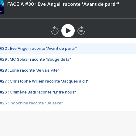
FACE A #30 : Eve Angeli raconte "Avant de partir"
#30 : Eve Angeli raconte "Avant de partir"
#29 : MC Solaar raconte "Bouge de là"
28 : Lorie raconte "Je vais vite"
#27 : Christophe Willem raconte "Jacques a dit"
#26 : Chimène Badi raconte "Entre nous"
#25 : Indochine raconte "3e sexe"
#24 : Zaho raconte "C'est chelou"
#23 : Patrick Bruel raconte "Au café des délices"
#22 : Kyo raconte "Le chemin"