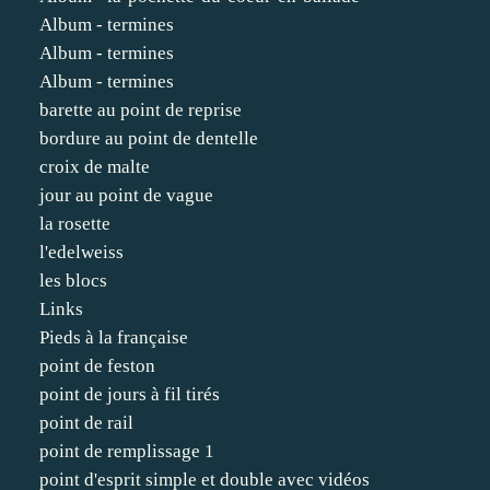
Album - termines
Album - termines
Album - termines
barette au point de reprise
bordure au point de dentelle
croix de malte
jour au point de vague
la rosette
l'edelweiss
les blocs
Links
Pieds à la française
point de feston
point de jours à fil tirés
point de rail
point de remplissage 1
point d'esprit simple et double avec vidéos