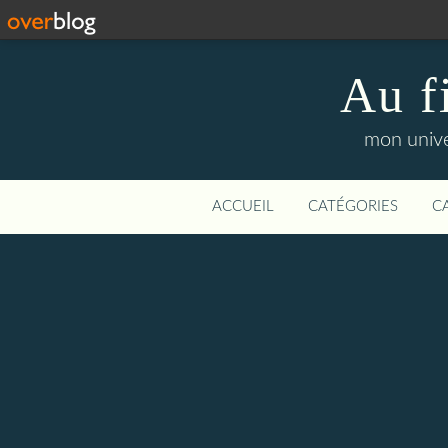
Au f
mon unive
ACCUEIL
CATÉGORIES
C