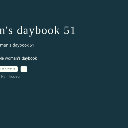
's daybook 51
man's daybook 51
ple woman's daybook
1.07.2010
…
Par Ticoeur