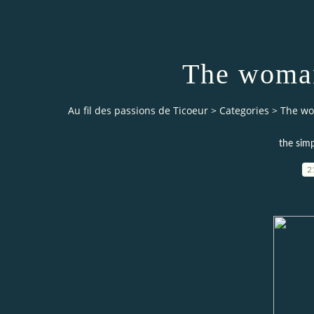
The woman
Au fil des passions de Ticoeur
>
Categories
>
The wo
the sim
2