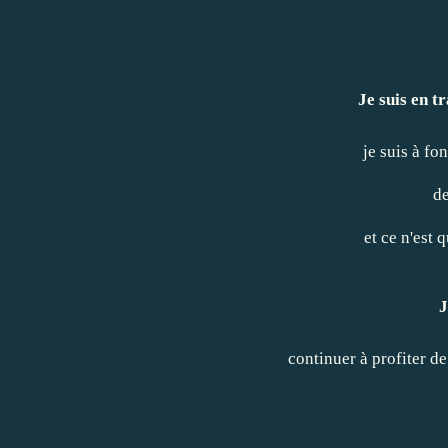
Je suis en t
je suis à fon
de
et ce n'est
J
continuer à profiter d