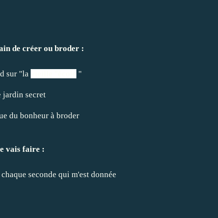
rain de créer ou broder :
d sur "
la
vieille "école
"
 jardin secret
 que du bonheur à broder
e vais faire :
e chaque seconde qui m'est donnée