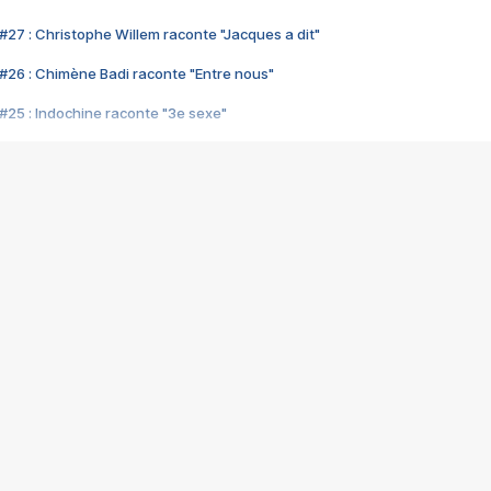
#27 : Christophe Willem raconte "Jacques a dit"
#26 : Chimène Badi raconte "Entre nous"
#25 : Indochine raconte "3e sexe"
#24 : Zaho raconte "C'est chelou"
#23 : Patrick Bruel raconte "Au café des délices"
#22 : Kyo raconte "Le chemin"
#21 : Nolwenn Leroy raconte "Cassé"
#20 : Patrick Hernandez raconte "Born to be alive"
#19 : Lorie raconte "Près de moi"
#18 : Michael Jones raconte "A nos actes manqués" (avec Jean-Jacque
#17 : Khaled raconte "Aïcha"
#16 : Corneille raconte "Parce qu'on vient de loin"