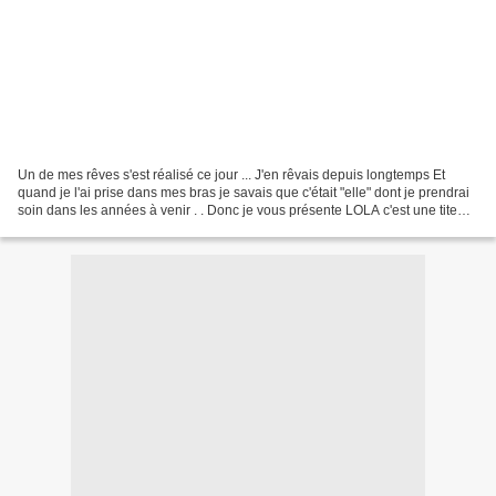
Un de mes rêves s'est réalisé ce jour ... J'en rêvais depuis longtemps Et
quand je l'ai prise dans mes bras je savais que c'était "elle" dont je prendrai
soin dans les années à venir . . Donc je vous présente LOLA c'est une tite
chienne qui a exactement...