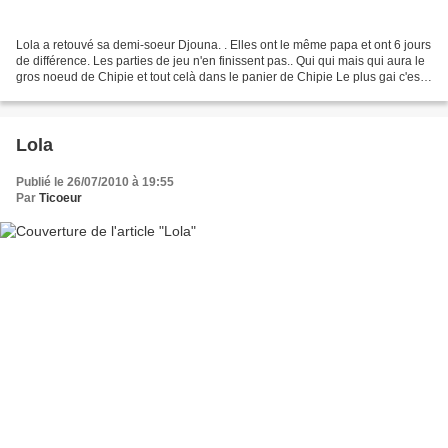
Lola a retouvé sa demi-soeur Djouna. . Elles ont le même papa et ont 6 jours
de différence. Les parties de jeu n'en finissent pas.. Qui qui mais qui aura le
gros noeud de Chipie et tout celà dans le panier de Chipie Le plus gai c'est
de se mordiller de...
Lola
Publié le 26/07/2010 à 19:55
Par
Ticoeur