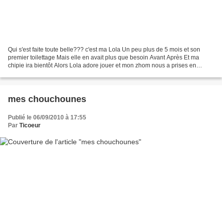
Qui s'est faite toute belle??? c'est ma Lola Un peu plus de 5 mois et son
premier toilettage Mais elle en avait plus que besoin Avant Après Et ma
chipie ira bientôt Alors Lola adore jouer et mon zhom nous a prises en
flagrant délit Et elle adore faire...
mes chouchounes
Publié le 06/09/2010 à 17:55
Par
Ticoeur