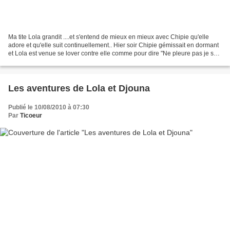
Ma tite Lola grandit ....et s'entend de mieux en mieux avec Chipie qu'elle
adore et qu'elle suit continuellement.. Hier soir Chipie gémissait en dormant
et Lola est venue se lover contre elle comme pour dire "Ne pleure pas je suis
près de toi" C'est un...
Les aventures de Lola et Djouna
Publié le 10/08/2010 à 07:30
Par
Ticoeur