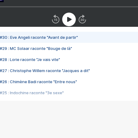
#30 : Eve Angeli raconte "Avant de partir"
#29 : MC Solaar raconte "Bouge de là"
28 : Lorie raconte "Je vais vite"
#27 : Christophe Willem raconte "Jacques a dit"
#26 : Chimène Badi raconte "Entre nous"
#25 : Indochine raconte "3e sexe"
#24 : Zaho raconte "C'est chelou"
#23 : Patrick Bruel raconte "Au café des délices"
#22 : Kyo raconte "Le chemin"
#21 : Nolwenn Leroy raconte "Cassé"