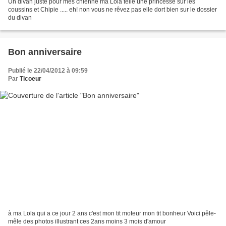
Un divan juste pour mes chienne ma Lola telle une princesse sur les
coussins et Chipie ..... eh! non vous ne rêvez pas elle dort bien sur le dossier
du divan
Bon anniversaire
Publié le 22/04/2012 à 09:59
Par
Ticoeur
à ma Lola qui a ce jour 2 ans c'est mon tit moteur mon tit bonheur Voici pêle-
mêle des photos illustrant ces 2ans moins 3 mois d'amour