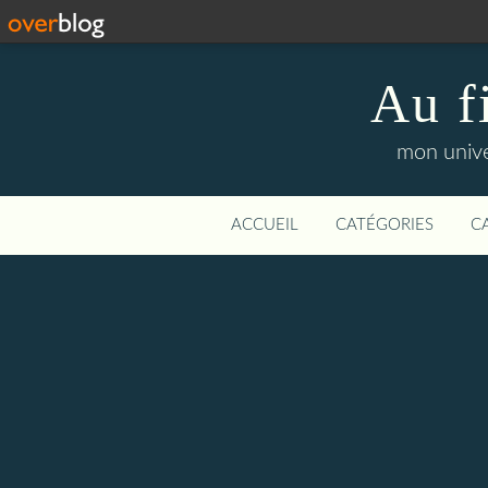
Au f
mon unive
ACCUEIL
CATÉGORIES
C