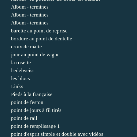
Album - termines
Album - termines
Album - termines
barette au point de reprise
bordure au point de dentelle
croix de malte
jour au point de vague
la rosette
l'edelweiss
les blocs
Links
Pieds à la française
point de feston
point de jours à fil tirés
point de rail
point de remplissage 1
point d'esprit simple et double avec vidéos