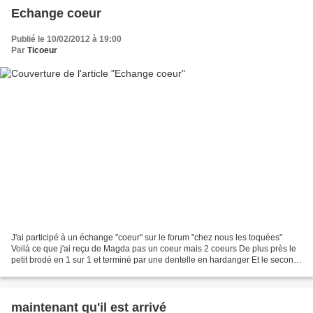
Echange coeur
Publié le 10/02/2012 à 19:00
Par
Ticoeur
J'ai participé à un échange "coeur" sur le forum "chez nous les toquées"
Voilà ce que j'ai reçu de Magda pas un coeur mais 2 coeurs De plus près le
petit brodé en 1 sur 1 et terminé par une dentelle en hardanger Et le second
qui a été cousu sur un coussin...
maintenant qu'il est arrivé