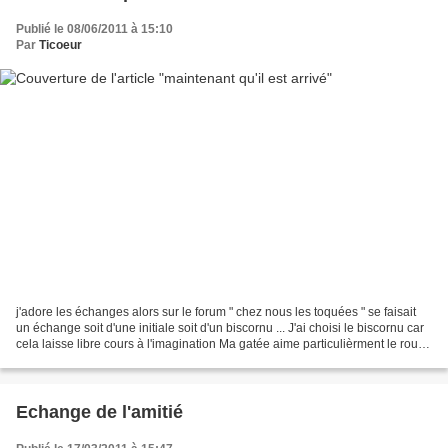
Publié le 08/06/2011 à 15:10
Par
Ticoeur
j'adore les échanges alors sur le forum " chez nous les toquées " se faisait
un échange soit d'une initiale soit d'un biscornu ... J'ai choisi le biscornu car
cela laisse libre cours à l'imagination Ma gatée aime particulièrment le rouge
et le blanc alors...
Echange de l'amitié