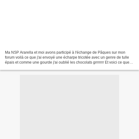
Ma NSP Ararella et moi avons participé à l'échange de Pâques sur mon
forum voilà ce que j'ai envoyé une écharpe tricotée avec un genre de tulle
épais et comme une gourde j'ai oublié les chocolats grrrrrrr Et voici ce que
j'ai reçu Attezntion les yeux...